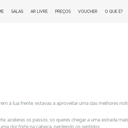
ME
SALAS
AR LIVRE
PREÇOS
VOUCHER
O QUE É?
m à tua frente, estavas a aproveitar uma das melhores noit
orte, aceleras os passos, só queres chegar a uma estrada ma
 uma dor forte na cabeça, perdendo os sentidos.