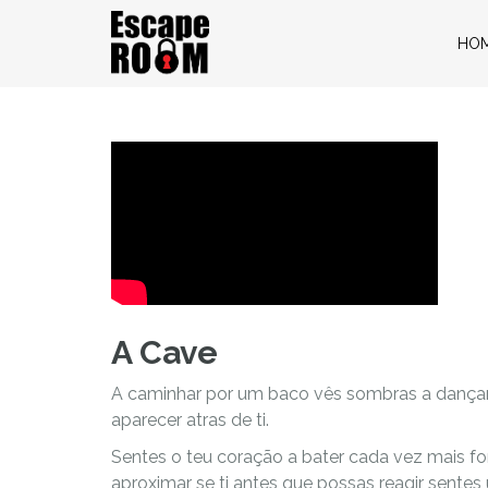
HO
A Cave
A caminhar por um baco vês sombras a dançare
aparecer atras de ti.
Sentes o teu coração a bater cada vez mais f
aproximar se ti antes que possas reagir sentes